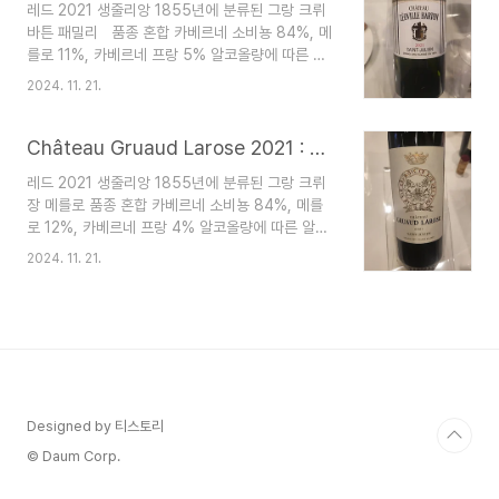
레드 2021 생줄리앙 1855년에 분류된 그랑 크뤼
숙성/숙성: 18개월
바튼 패밀리 품종 혼합 카베르네 소비뇽 84%, 메
를로 11%, 카베르네 프랑 5% 알코올량에 따른 알
코올 13.1° 포도원의 크기 50헥타르 포도나무의 평
2024. 11. 21.
균 연령 38세 포도 품종 카베르네 소비뇽 77%, 메
를로 20%, 3% 카베르네 프랑 토양 유형 점토 하층
토의 깊은 자갈 포도원 기술 지속 가능한 농
Château Gruaud Larose 2021 : 샤토 그뤼오 라로즈
업 - Ecolabel HVE 3 숙성/숙성: 프렌치 오크통
레드 2021 생줄리앙 1855년에 분류된 그랑 크뤼
에서 18개월(새 오크통 60%)
장 메를로 품종 혼합 카베르네 소비뇽 84%, 메를
로 12%, 카베르네 프랑 4% 알코올량에 따른 알코
올 12.5° 생산량 120,000병 포도원의 크기 82헥
2024. 11. 21.
타르 포도나무의 평균 연령 46세 포도 품종 카베르
네 소비뇽 61%, 메를로 29%, 카베르네 프랑 7%,
3% 쁘띠 베르도 토양 유형 1차 제4기의 가론 자갈
은 600,000년 이상 전에 정착되었습니다. 포도
원 기술 통합 해충 방제, 기상 관측소, 수동 수확 숙
성/숙성: 프랑스산, 고운 곡물, 오크통에서 18~24
개월
Designed by 티스토리
© Daum Corp.