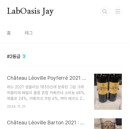
본문 바로가기
LabOasis Jay
홈
태그
2등급
3
Château Léoville Poyferré 2021 : 샤토 레오빌 프와페레
레드 2021 생줄리앙 1855년에 분류된 그랑 크뤼
퀴블리에 패밀리 품종 혼합 카베르네 소비뇽 68%,
메를로 24%, 카베르네 프랑 6%, 쁘띠 베르도 2%
알코올량에 따른 알코올 13° 포도원의 크기 80헥
2024. 11. 21.
타르 포도나무의 평균 연령 41세 포도 품종 카베르
네 소비뇽 60%, 메를로 26%, 카베르네 프랑 9%,
쁘띠 베르도 5% 토양 유형 Mindel 자갈, 모래 점
Château Léoville Barton 2021 : 샤토 레오빌 바르통
토 하층토의 테라스 수확량(hls/ha) 23.8hls/ha