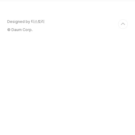
시, 해산물 요리 등 다양한 음식과 함께 즐기기 편안
한 와인 자끄 프렐랑(Jacques Frelin)은 프랑스 유
기농 와인의 개척자이자 주요 메이커 중 한 명 입니
Designed by 티스토리
다. 유기농 와인이 유행하지 않았던 1983년부터 지
금까지 약 40년 동안 100% 유기농 와인만을 생산
© Daum Corp.
해 왔으며, 모든 와인은..