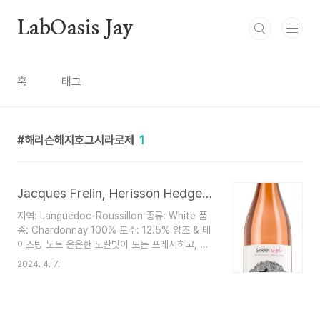
본문 바로가기
LabOasis Jay
홈
태그
해리슨헤지호그시라로제
1
Jacques Frelin, Herisson Hedgehog Syrah Rose 2021
지역: Languedoc-Roussillon 종류: White 품
종: Chardonnay 100% 도수: 12.5% 양조 & 테
이스팅 노트 은은한 노란빛이 도는 프레시하고, 쥬
시한 화이트 코에서 느껴지는 파인애플, 사과, 복숭
2024. 4. 7.
아, 열대과일의 아로마가 기분 좋게 다가옴 이어서
느껴지는 신선한 미네럴과 크리스피한 산미의 밸런
스가 훌륭하며, 부드럽고, 청량한 목넘김으로 마무
리됨 페어링 식전주 혹은 새우 샐러드, 파스타, 스