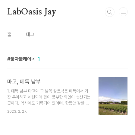
본문 바로가기
LabOasis Jay
홈
태그
풀자불레에네
1
마고, 메독 남부
1. 메독 남부 마고와 그 남쪽 캉트낙은 메독에서 가
장 우아하고 세련되며 향이 풍부한 와인이 생산되는
곳이다. 역사에도 기록되어 있어며, 한동안 강한 알
코올과 오크향에 구애를 보내다가 지금은 다시 옛
2023. 2. 27.
스타일로 돌아왔다. 그 어느 곳보다 2등급과 3등급
와인이 많은 메독 남부에 새 바람이 일고 있다. 마고
와 캉트낙이 포이약, 생쥘리앵과 많이 다른 것을 알
수 있다. 샤토가 고르게 흩어지지 않고 마을에 옹기