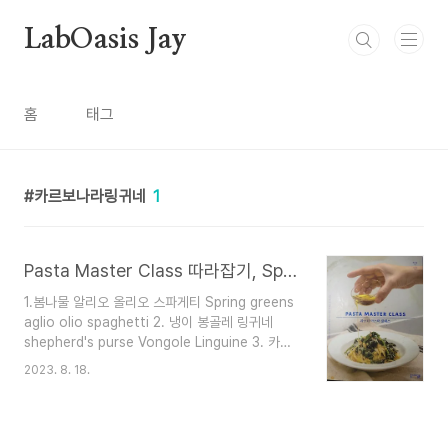
본문 바로가기
LabOasis Jay
홈
태그
카르보나라링귀네
1
Pasta Master Class 따라잡기, Spring Pasta 봄의 파스타
1.봄나물 알리오 올리오 스파게티 Spring greens
aglio olio spaghetti 2. 냉이 봉골레 링귀네
shepherd's purse Vongole Linguine 3. 카르
보나라 링귀네 Carbonara Linguine 4. 마늘종
2023. 8. 18.
소보로 스파게티 the stalk of a garlic Soboro
Spaghetti 5. 표고버섯 백미소 스파게티
Shiitake Mushroom White Miso Spaghetti
6. 봄동 안초비 스파게티니 Bomdong Anchovy