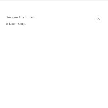
Spaghettini 7. 미니양배추 초리조 스파게티니
Mini Cabbage Chorizo Spaghettini 8. 크리
미 연어 대파 페투치네 Creamy Salmon Green
Designed by 티스토리
Onion Fettuccine
© Daum Corp.