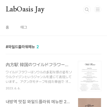
본문 바로가기
LabOasis Jay
홈
태그
와일드플라워메뉴
2
內方駅 韓国のワイルドフラワーレストランのメニュー23.07.20
ワイルドフラワーはソウルの多彩な県の姿をソ
ウルクイジンというジャンルを通じて表現して
います.。 アグンがモチーフを得た華徳で オー
ク、わらを利用して 季節ごとに一番おいしい
2023. 6. 6.
旬の食材で 調理します。 Seoul Cuisine
Estd. 2019 Wild Flower wants to express
the colorful present of Seoul through the
내방역 맛집 와일드플라워 메뉴판 2023.07.20
genre of Seoul Cuisine. In the fire pit