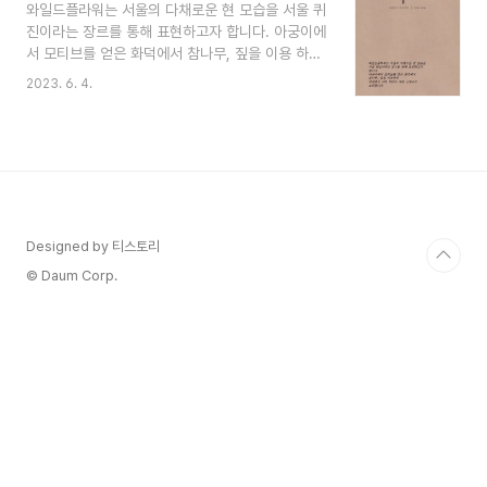
와일드플라워는 서울의 다채로운 현 모습을 서울 퀴
inspired by the fireplace using oak and
진이라는 장르를 통해 표현하고자 합니다. 아궁이에
straw With the most delicious seasonal
서 모티브를 얻은 화덕에서 참나무, 짚을 이용 하여
ingredients cook ランチセット Lunch Set
계절별로 가장 맛있는 제철 식재료로 요리합니다.
ワイルドフラワーランチセットはラブジェイミ
2023. 6. 4.
런치세트 와일드플라워 런치세트는 러브제이미 소
ー塩パンを提供しています。 週末および祝日
금빵이 서비스 제공됩니다. 주말 및 공휴일에는 세
にはセットメニュ..
트메뉴 주문이 불가합니다. 1인 세트 27. 와일드 샐
러드(하프) + 파스타 또는 리소토 2인 세트 65. 와
일드 샐러드 + 초코 오징어 + 파스타 또는 리소토 +
트러플 훈연 감자튀김 + 티 또는 커피 Ade로 바꾸
면 +2 추가 3인 세트 127. 와일드 샐러드 + 초코 오
Designed by 티스토리
징어 + 파스타 또는 리소토 + 누른 감자와 초리조
아이올리 + 메인 메뉴 + 티 또는 커피 Ade로 바꾸
© Daum Corp.
면 +2 추가 세트 구성에서 선택할 파스타..