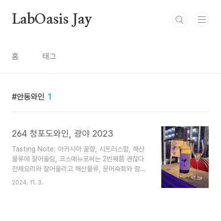
본문 바로가기
LabOasis Jay
홈
태그
안동와인
1
264 청포도와인, 광야 2023
Tasting Note: 아카시아 꿀향, 시트러스함, 해산
물류에 잘어울림, 코스메뉴로써는 2번째쯤 괜찮다
전채요리와 잘어울리고 해산물류, 문어숙회와 함께
마신다면 너무 좋을거같다.개인적으로 프랑스 알자
2024. 11. 3.
스지역 드라이한 리슬링을 떠올리게 했던 와인
264 청포도와인은 독립운동가이자 민족 시인인 이
육사 선생의 시를 모티브로 하여 만들어졌습니
다. 경상북도 안동시에 위치해 있는 와이너리입니