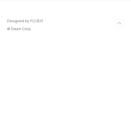
다. 농촌진흥청이 개발한 는 우리 기후와 풍토에 가
장 적합한 와인용 고품질 청포도 품종으로 특유
의 풍부한 과일향과 산뜻한 산미는 우리 음식과
Designed by 티스토리
도 잘 어울려요.청포도 시인 이육사 264청포도와인
은 독립운동가이자 민족 시인인 이육사 선생
© Daum Corp.
의 시 ‘청포도’를 모티브로 하여 만들어졌습니다. 이
육사 선생의 고향인 안동시 도산면 토계리에 17
톤 ..