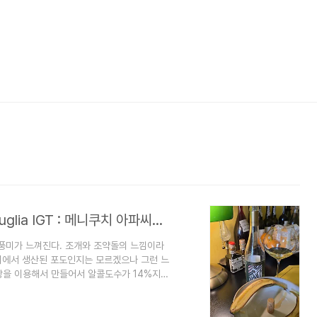
Menicucci Appassimento Bianco Puglia IGT : 메니쿠치 아파씨멘토 비앙코 풀리아 2024
석회질의 풍미가 느껴진다. 조개와 조약돌의 느낌이라
어디에서 생산된 포도인지는 모르겠으나 그런 느
랑을 이용해서 만들어서 알콜도수가 14%지만
스테인리스에서 발효가 된 느낌의 깔끔한 화이
고있었지만 복합적인 풍미.. 생각보다는 깔
께 마시면 좋을거같다. 봉골레나 굴, 흰살생선