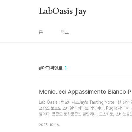
본문 바로가기
LabOasis Jay
홈
태그
아파씨멘토
1
Lab Oasis : 랩오아시스Jay's Tasting Note 
프랑스 보르도 스타일의 화이트 와인이다. Puglia지역 
낌이다. 품종도 토착품종인 팔랑기나, 모스카토, 쇼비뇽블
엄청 무거운 느낌은 없다. 오크터치는 전혀 되있지 않고 
2025. 10. 16.
트와인이다. 개인적으로는 좀더 바디감이 있는 스타일을 찾
끔한 느낌... 음식과 페어링 한다면 메인 생선요리쪽과 함