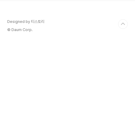
따로 양조할때는 각각의 개성이 너무 강해서 튀는
느낌이지만중간에 같이 넣어서 양조를 할때 좀더 잘
어우러진다고 합니다. 젠틀하게 어떤 와인이든 마시
Designed by 티스토리
기 젠틀하지 않을 경우, 어떤 와인도 매력을 보여주
지 않는다. - Jay
© Daum Corp.
- Limited Addition Wines, Orange Crush 2022
종류 : 오렌지와인용도 : 테..