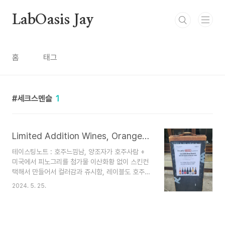
본문 바로가기
LabOasis Jay
홈
태그
세크스멘슬
1
Limited Addition Wines, Orange Crush 2022 세크스멘슬, 오리건 내추럴 와인, Bree Stock
테이스팅노트 : 호주느낌남, 양조자가 호주사람 +
미국에서 피노그리를 첨가물 이산화황 없이 스킨컨
택해서 만들어서 컬러감과 쥬시함, 레이블도 호주
네추럴와인 스타일!! 뉴스타일!! 내가 좋아하는 스타
2024. 5. 25.
일~썸머드링킹 오렌지와인, 생산자의 머리 색깔과
비슷하다양조스타일피노그리 품종을 먼저 숙성한뒤
반정도 다른품종을 그 위에 새로 넣어서 양조를 한
다면좀더 아우러지는 뉘앙스를 표현할수 있다.따로