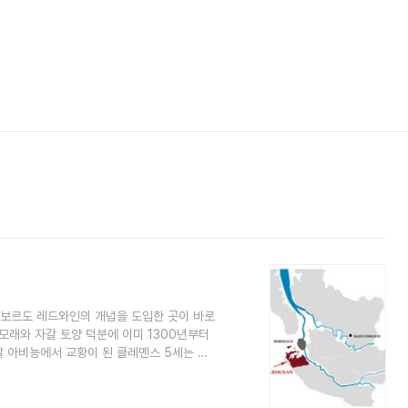
급 보르도 레드와인의 개념을 도입한 곳이 바로
모래와 자갈 토양 덕분에 이미 1300년부터
날 아비뇽에서 교황이 된 클레멘스 5세는 보
심었다. 페삭-레오냥은 중요한 두 와인 코뮌
에 포도나무를 심었다. 페삭-레오냥은 중요한
라시옹으로, 그라브 AOC 북쪽에 있는 똑똑한