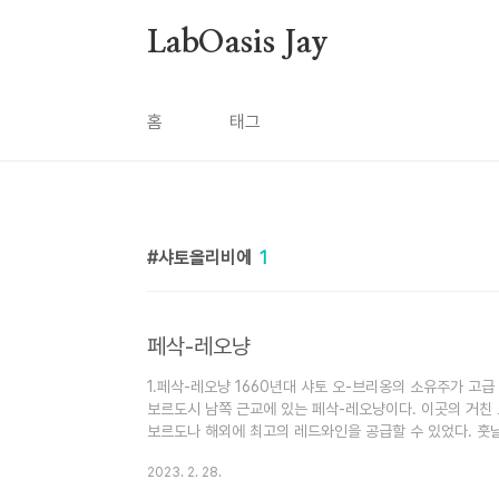
본문 바로가기
LabOasis Jay
홈
태그
샤토올리비에
1
페삭-레오냥
1.페삭-레오냥 1660년대 샤토 오-브리옹의 소유주가 고
보르도시 남쪽 근교에 있는 페삭-레오냥이다. 이곳의 거친 
보르도나 해외에 최고의 레드와인을 공급할 수 있었다. 훗
르도 대주교 시절, 현재의 샤토 파프 클레망에 포도나무를 
2023. 2. 28.
인 페삭과 레오냥의 이름을 합친 현대의 샤토 파프 클레망
두 와인 코뮌인 페삭과 레오냥의 이름을 합친 현대의 아펠