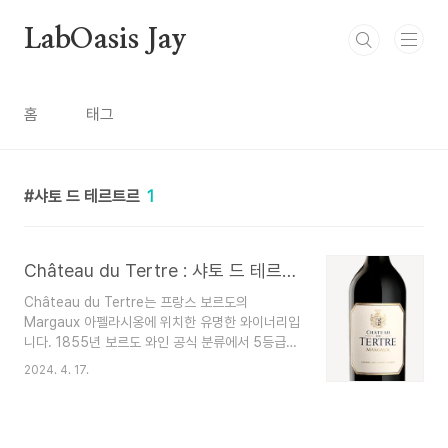
본문 바로가기
LabOasis Jay
홈
태그
샤토 드 테르트르
1
Château du Tertre : 샤토 드 테르트르
Château du Tertre는 프랑스 보르도의
Margaux 아펠라시옹에 위치한 유명한 와이너리입
니다. 1855년 보르도 와인 공식 분류에서 5등급
(Cinquièmes Crus)으로 분류된 이 와인은 12세
2024. 4. 17.
기까지 거슬러 올라가는 풍부한 역사를 자랑합니다.
이 부지는 약 52헥타르(128에이커)의 포도밭을 차
지하고 있으며 주로 까베르네 소비뇽, 메를로, 까베
르네 프랑 및 쁘띠 베르도 포도를 심고 있습니다. 이