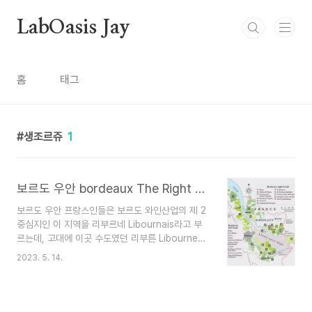
본문 바로가기
LabOasis Jay
홈
태그
생조르쥬
1
보르도 우안 bordeaux The Right Bank
보르도 우안 프랑스인들은 보르도 와인산업의 제 2
중심지인 이 지역을 리부르네 Libournais라고 부
르는데, 고대에 이곳 수도였던 리부른 Libourne에
서 따온 이름이다. 역사적으로 리부른은 주위에 있
2023. 5. 14.
는 프롱삭, 생테밀리옹, 포므롤에서 생산된 간결하
고 맛있는 와인을 북유럽에 수출했다. 벨기에가 리
부른의 가장 큰 시장이었다. 지금은 포므롤과 생테
밀리옹이 가장 유명하고 가격도 매우 비싸다. 두 지