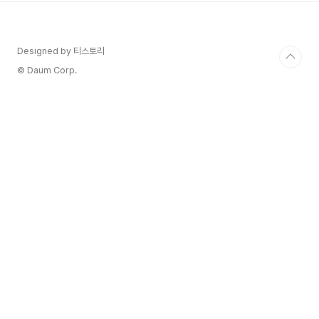
역을 둘러싼 와인 산지가 얼마나 역동적으로 변하고
있는지 알아보기로 한다. 좋은 와인이 나오지만 제
대로 평가받지 못하는 아펠라시옹이 리부른 서쪽의
Designed by 티스토리
프롱삭과 카농-프롱삭이다. 숲이 우거진 완만한 언
덕들이 갑자기 나타나는 이 지역은 역사적인 땅으로
© Daum Corp.
이미 유명했다. 이곳에서 생산된 최고의 와인은 우
안 특유의 근사한 과..