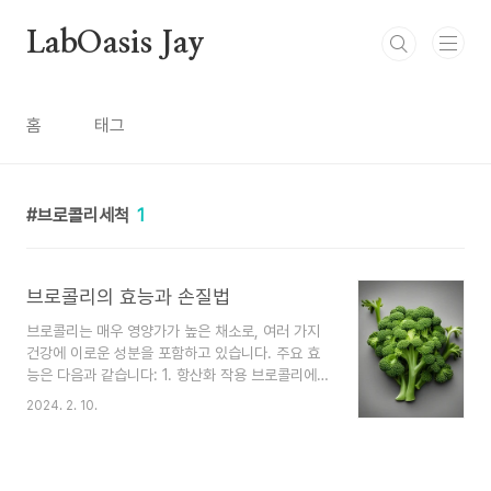
본문 바로가기
LabOasis Jay
홈
태그
브로콜리세척
1
브로콜리의 효능과 손질법
브로콜리는 매우 영양가가 높은 채소로, 여러 가지
건강에 이로운 성분을 포함하고 있습니다. 주요 효
능은 다음과 같습니다: 1. 항산화 작용 브로콜리에는
비타민 C, 카로티노이드(β-카로틴, 루테인, 제오판
2024. 2. 10.
틴 등) 및 플라보노이드(쿼르세틴, 카페인 등)와 같
은 강력한 항산화물질이 풍부하게 함유되어 있습니
다. 이들은 세포 손상을 줄이고 염증을 감소시켜 심
혈관 질환 및 다양한 만성질환의 위험을 낮출 수 있