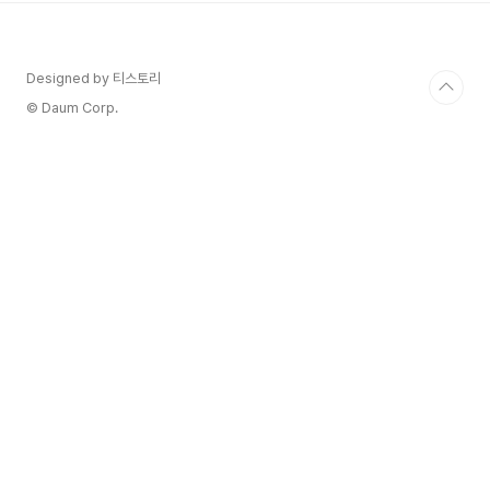
옵니다캐러멜라이징한 양파는 어니언수프에도 많이
사용합니다.로스팅한 당근은 당근퓌레로도 사용되
고요거기에 셀러리를 더해 프레쉬함과 복합적인 풍
Designed by 티스토리
미가 일품입니다.먼저 당근의 껍질을 정리한 후 작
게 잘라주세요팬에 포마스 올리브유를 넣고 당근을
© Daum Corp.
볶아줍니다소금은 당근 무게에서 1%를 넣고 볶아
주세요 (당근 2k..