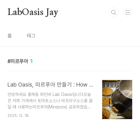
본문 바로가기
LabOasis Jay
홈
태그
미르푸아
1
Lab Oasis, 미르푸아 만들기 : How to make Mirepoix
안녕하세요 홍제동 와인바 Lab Oasis입니다오늘
은 저희 가게에서 토마토소스나 비프라구소스를 끓
일 때 사용하는미르푸아(Mirepoix) 공유하겠습니
다.저희 가게 비율은 양파 4 : 당근 4 : 셀러리 1을
2025. 12. 18.
사용해서 만들고 있어요(ex: 양파 2kg, 당근 2kg,
셀러리 500g)이유는 셀러리의 잎까지 사용해서 향
이 강해 비율을 낮춰서 사용하고 있습니다.양파와
당근을 잘 볶아주면 엄청 강한 풍미와 단맛이 올라