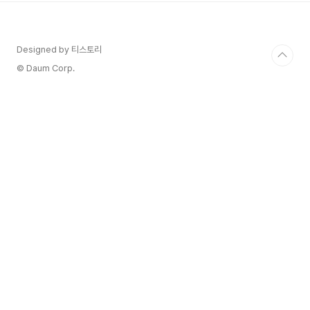
Spaghettini 7. 미니양배추 초리조 스파게티니
Mini Cabbage Chorizo Spaghettini 8. 크리
미 연어 대파 페투치네 Creamy Salmon Green
Designed by 티스토리
Onion Fettuccine
© Daum Corp.