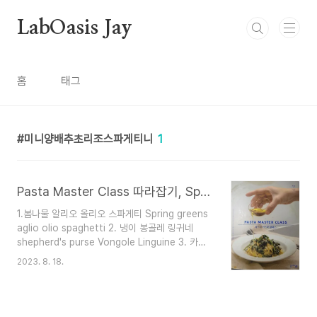
본문 바로가기
LabOasis Jay
홈
태그
미니양배추초리조스파게티니
1
Pasta Master Class 따라잡기, Spring Pasta 봄의 파스타
1.봄나물 알리오 올리오 스파게티 Spring greens
aglio olio spaghetti 2. 냉이 봉골레 링귀네
shepherd's purse Vongole Linguine 3. 카르
보나라 링귀네 Carbonara Linguine 4. 마늘종
2023. 8. 18.
소보로 스파게티 the stalk of a garlic Soboro
Spaghetti 5. 표고버섯 백미소 스파게티
Shiitake Mushroom White Miso Spaghetti
6. 봄동 안초비 스파게티니 Bomdong Anchovy