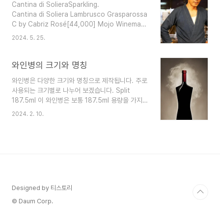
Cantina di SolieraSparkling.
Mojo Prosecco NV [83,000] Sparkling.
Cantina di Soliera Lambrusco Grasparossa di Castelvetro DOC 
Mojo Winemakers, Mojo Moscato NV
C by Cabriz Rosé[44,000] Mojo Winemakers Sparkling.
[79,000] White. Mojo Winemakers, Mojo
Mojo Winemakers, Mojo Prosecco NV
Pinot Grigio 2022 [83,000] W..
2024. 5. 25.
[83,000] Sparkling.
Mojo Winemakers, Mojo Moscato NV
[79,000] White.
와인병의 크기와 명칭
Mojo Winemakers, Mojo Pinot Grigio 2022
와인병은 다양한 크기와 명칭으로 제작됩니다. 주로
[83,000] White. Mojo Winemakers, Mojo
사용되는 크기별로 나누어 보겠습니다. Split
Sauvignon Blanc 2022 [83,000] Red.
187.5ml 이 와인병은 보통 187.5ml 용량을 가지
Mojo Winemaker..
며, 표준 750ml 와인병의 1/4에 해당합니다. 스플
2024. 2. 10.
리트 와인병은 개인 소비자나 싱글 서빙용으로 편리
하게 제공됩니다. 특히 항공기나 기차 등의 이동 수
단에서 와인을 제공할 때 많이 사용됩니다. 또한 레
스토랑이나 바 등에서도 고객이 한 잔만 주문할 때
나 샘플링용으로 사용될 수 있습니다. Demi or
Half Bottle 375ml 반 병은 반 축소된 크기로, 일
반 와인 병의 절반 크기입니다. 주로 한끼 식사나 개
Designed by 티스토리
인 소비용으로 사용됩니다. Standard 750ml 대
부분의 와인은 750ml 크기의 병에 담겨 판매됩니
© Daum Corp.
다. 이는 가장 흔한 크기입니다...