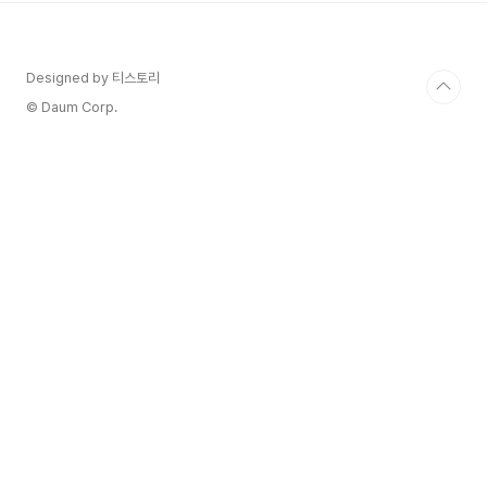
짐 페어링 소고기, 양갈비, 돼지고기 구이, BBQ 포
크 립 등 대부분의 고기요리 1963년 설립된 호주의
와인 대기업 조발 패밀리 와인즈(Joval Family
Designed by 티스토리
Wines)에서는 2003년에 재미있는 프로젝트를 시
작합니다. 호주 내 각 지역의 다양성을 즐기기 위해
© Daum Corp.
모인 와인메이커..