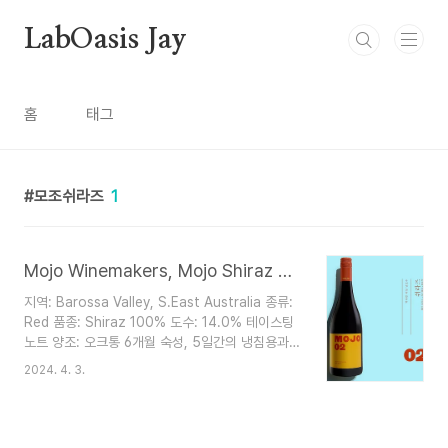
본문 바로가기
LabOasis Jay
홈
태그
모조쉬라즈
1
Mojo Winemakers, Mojo Shiraz 2021
지역: Barossa Valley, S.East Australia 종류:
Red 품종: Shiraz 100% 도수: 14.0% 테이스팅
노트 양조: 오크통 6개월 숙성, 5일간의 냉침용과
7일 간의 스킨 컨택트 과정을 거침 부드러운 탄닌에
2024. 4. 3.
고소한 피니시까지 매우 만족스럽게 느껴지는 호주
쉬라즈 스모키함이 느껴지는 검은 라즈베리 과일 아
로마 입에서는 진하고, 고급스러운 붉은색 과일이
흰후추와 다양한 스파이스와 함께 복합적으로 느껴