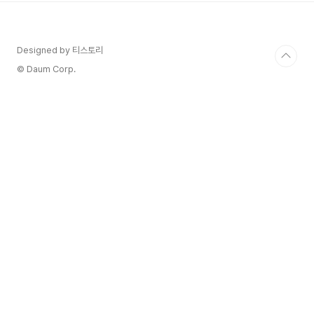
온도는 9~12도가 좋다. 1963년 설립된 호주의 와
인 대기업 조발 패밀리 와인즈(Joval Family
Wines)에서는 2003년에 재미있는 프로젝트를 시
Designed by 티스토리
작합니다. 호주 내 각 지역의 다양성을 즐기기 위해
모인 와인메이커, 포도 재배자, 예술가들의 협업으
© Daum Corp.
로, 모두가 즐길 수 있는 정..