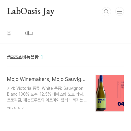
본문 바로가기
LabOasis Jay
홈
태그
모조쇼비뇽블랑
1
Mojo Winemakers, Mojo Sauvignon Blanc 2022
지역: Victoria 종류: White 품종: Sauvignon
Blanc 100% 도수: 12.5% 테이스팅 노트 라임,
트로피컬, 패션프루트의 아로마와 함께 느껴지는 복
숭아 꽃 힌트 입에서는 향긋한 레몬 라임 커드, 아주
2024. 4. 2.
살짝 솔티한 미네랄리티가 돋보임 크리스피한 산미
가 주는 상쾌함과 좋은 밸런스 홀짝 홀짝 편하게 마
시기 좋은 부드러운 화이트 페어링 다양한 샐러드,
고수가 들어간 요리, 야채 볶음과의 좋은 궁합 서빙