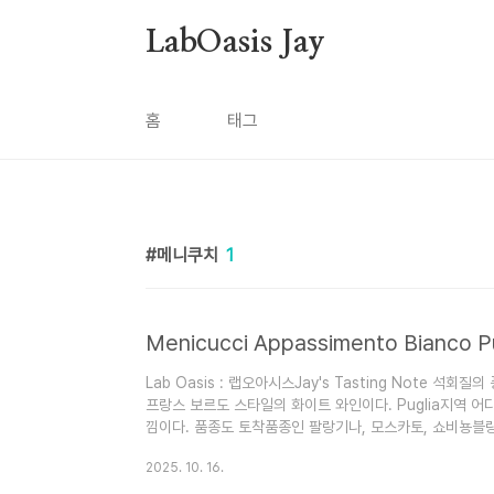
본문 바로가기
LabOasis Jay
홈
태그
메니쿠치
1
Lab Oasis : 랩오아시스Jay's Tasting Note 
프랑스 보르도 스타일의 화이트 와인이다. Puglia지역 
낌이다. 품종도 토착품종인 팔랑기나, 모스카토, 쇼비뇽블
엄청 무거운 느낌은 없다. 오크터치는 전혀 되있지 않고 
2025. 10. 16.
트와인이다. 개인적으로는 좀더 바디감이 있는 스타일을 찾
끔한 느낌... 음식과 페어링 한다면 메인 생선요리쪽과 함