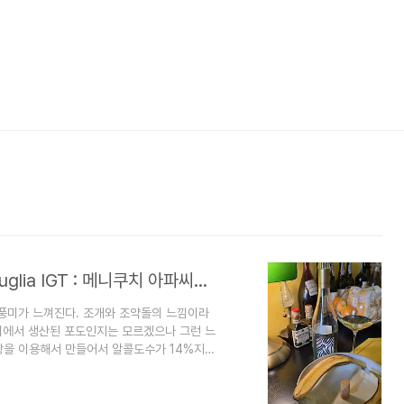
Menicucci Appassimento Bianco Puglia IGT : 메니쿠치 아파씨멘토 비앙코 풀리아 2024
석회질의 풍미가 느껴진다. 조개와 조약돌의 느낌이라
어디에서 생산된 포도인지는 모르겠으나 그런 느
랑을 이용해서 만들어서 알콜도수가 14%지만
스테인리스에서 발효가 된 느낌의 깔끔한 화이
고있었지만 복합적인 풍미.. 생각보다는 깔
께 마시면 좋을거같다. 봉골레나 굴, 흰살생선