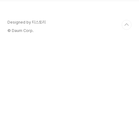
드셔도 아주 좋을것같다.종류: 레드 생산지: 아르헨
티나 > 멘도사 > 우꼬 밸리 생산자: Manos
Negras 품종: 말벡 도수/용량: 14% / 750 ml
Designed by 티스토리
Manos Negras : 포도재배를 하며 까맣게 변한
검은 손 진한 자줏빛이 감도는 깊은 루비 레드 컬러
© Daum Corp.
를 띠며 블랙베리, 블랙커..