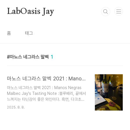
본문 바로가기
LabOasis Jay
홈
태그
마노스 네그라스 말벡
1
마노스 네그라스 말벡 2021 : Manos Negras Malbec
마노스 네그라스 말벡 2021 : Manos Negras
Malbec Jay's Tasting Note :블루베리, 끝에서
느껴지는 타닌감이 좋은 와인이다. 흑연, 다크초콜
렛, 피망을 곁들인 고기요리와 좋을것 같다.스파이
2025. 8. 8.
시한 맛과 달큰한 향이 같이 어우러져 남미에서 육
류를 먹을때 함께 곁들이는 치미추리 소스와 함께
드시면 좋을것 같다.레스토랑 보다는 와인바에 좀더
잘어울릴것 같은 와인, 치즈와 햄, 올리브와 곁들여