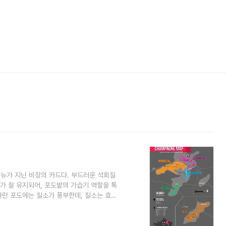
파뉴가 지닌 비장의 카드다. 부드러운 석회질
기가 잘 유지되어, 포도밭의 가습기 역할을 톡
자란 포도에는 질소가 풍부한데, 질소는 효모
3가지 품종을 재배한다. 과육이 많은 피노 누
노 뫼니에인데 잘 자라고 잘 익는다. 과일향
르도네는 최근 전체의 30%까지 늘어났다.