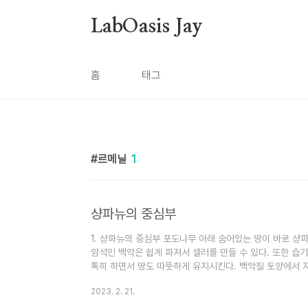
본문 바로가기
LabOasis Jay
홈
태그
르메닐
1
샹파뉴의 중심부
1. 샹파뉴의 중심부 포도나무 아래 숨어있는 땅이 바로 샹
암석인 백악은 쉽게 파져서 셀러를 만들 수 있다. 또한 습
톡히 하면서 땅도 따뜻하게 유지시킨다. 백악질 토양에서 
의 활동을 촉진하는 역할을 한다. 현재 샹파뉴에서는 주로 
2023. 2. 21.
아를 가장 많이 심고, 그다음이 피노 누아의 시골사촌인 피
이 풍부하지만 섬세한 맛은 없다. 상쾌한 크림향이 나는 샤