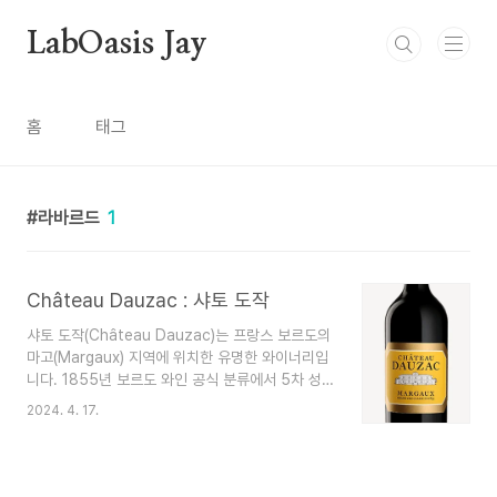
본문 바로가기
LabOasis Jay
홈
태그
라바르드
1
Château Dauzac : 샤토 도작
샤토 도작(Château Dauzac)는 프랑스 보르도의
마고(Margaux) 지역에 위치한 유명한 와이너리입
니다. 1855년 보르도 와인 공식 분류에서 5차 성
장(Cinquièmes Crus)으로 분류되었습니다. 이 에
2024. 4. 17.
스테이트는 수 세기에 걸쳐 풍부한 역사를 갖고 있
으며 오랫동안 고품질 와인으로 인정받아 왔습니다.
Dauzac은 소유권 변경 및 현대화 노력을 포함하
여 수년에 걸쳐 중요한 변화를 겪었습니다. 최근 수