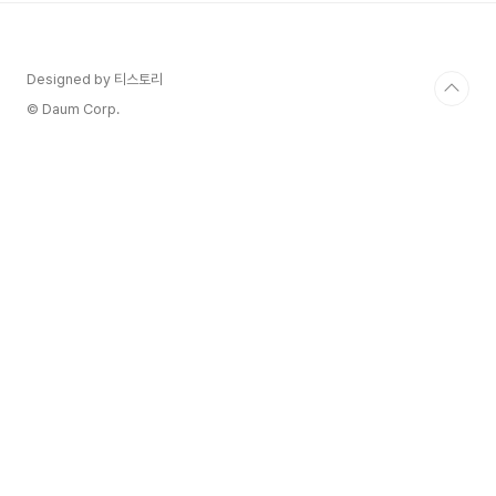
십 년 동안 이 에스테이트는 뛰어난 품질의 와인을
생산하기 위해 포도원과 와인 제조 기술을 개선하는
데 전념해 왔습니다. 샤토 도작(Chateau
Designed by 티스토리
Dauzac)의 포도원은 약 50헥타르(124에이커)에
달하며 주로 카베르네 소비뇽(Cabernet
© Daum Corp.
Sauvignon)과 메를로(Merlot)를 심..