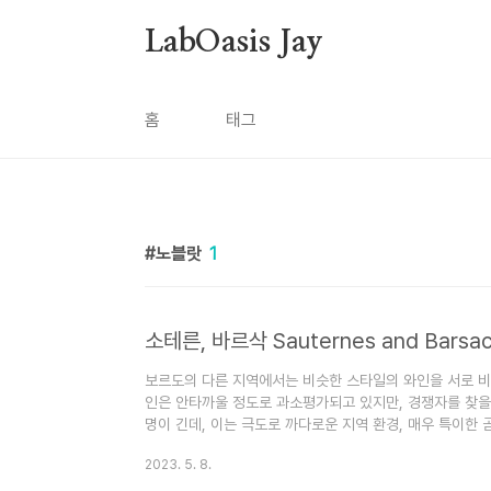
본문 바로가기
LabOasis Jay
홈
태그
노블랏
1
소테른, 바르삭 Sauternes and Barsa
보르도의 다른 지역에서는 비슷한 스타일의 와인을 서로 비교
인은 안타까울 정도로 과소평가되고 있지만, 경쟁자를 찾을 
명이 긴데, 이는 극도로 까다로운 지역 환경, 매우 특이한
빈티지의 소테른은 말 그대로 숭고하다. 매우 달콤하고, 입
2023. 5. 8.
황금색으로 빛난다. 세미용에 쇼비뇽 블랑을 다양한 비율로
따고 와인을 만들고 블렌딩하는 과정은 몇몇 생산자들에게 