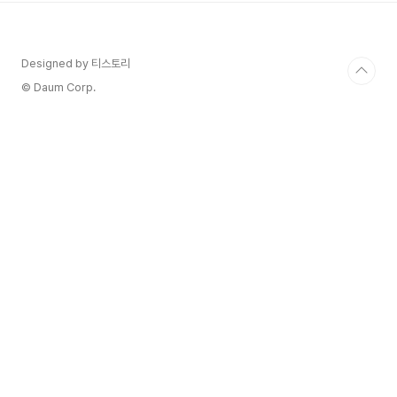
년에는 전어타르타르와 퓌레를 이용한 엔초비 파스
타는 어떨까 생각해 보면서 내년을 기다려보도록 해
요...국민연금 안내 고지서가 아침에 날아와서아직
Designed by 티스토리
도 연금 받으려면 30년은 더 일해야 되는데지금도
예상수령액이 100만 원이 넘는데65살까지 일하면
© Daum Corp.
나는 얼마나 부자가 될까?그때까지 무탈하게 잘 살
진 고민 하면서 밥을 지어보겠습니다또 전..