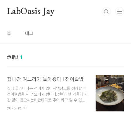
본문 바로가기
LabOasis Jay
홈
태그
내밥
1
집나간 며느리가 돌아왔다!! 전어솥밥
집에 굴러다니는 전어가 있어서냉장고를 정리할 겸
전어솥밥을 해 먹으려고 합니다.전어라면 가을에 가
장 많이 찾으시는데한마디로 추어 라고 할 수 있
죠...그래서 추어탕 스타일로 갈아봤습니다뼈를 바
2025. 12. 18.
르면서 남아있는 잔가시들이 걱정되어곱게 갈아봤
어요여기에 김포금쌀을 넣고 밥을 지어보겠습니다
약간의 소금과 야채육수를 넣고 만들어볼게요~:)갑
자기 생각난 거지만 전어를 곱게 간 퓌레로 내년 26