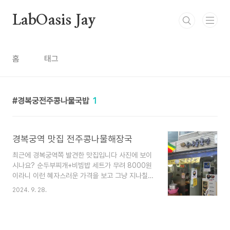
본문 바로가기
LabOasis Jay
홈
태그
경복궁전주콩나물국밥
1
경복궁역 맛집 전주콩나물해장국
최근에 경복궁역쪽 발견한 맛집입니다 사진에 보이
시나요? 순두부찌개+비빔밥 세트가 무려 8000원
이라니 이런 혜자스러운 가격을 보고 그냥 지나칠수
가 없어서 바로 방문해봤습니다. 전주콩나물국밥 서
2024. 9. 28.
울 종로구 자하문로 3 1층 (내자동)
https://kko.to/xcX3nGaSFX 전주콩나물국밥
서울 종로구 자하문로 3map.kakao.com 안에 들
어가니 이미 만석이더군요 사장님께서 저기 1인자