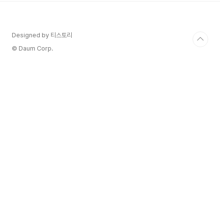
inspired by the fireplace using oak and
straw With the most delicious seasonal
ingredients cook ランチセット Lunch Set
Designed by 티스토리
ワイルドフラワーランチセットはラブジェイミ
ー塩パンを提供しています。 週末および祝日
© Daum Corp.
にはセットメニュ..