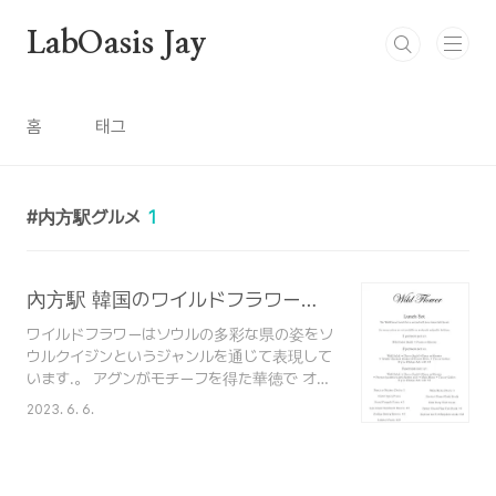
본문 바로가기
LabOasis Jay
홈
태그
内方駅グルメ
1
內方駅 韓国のワイルドフラワーレストランのメニュー23.07.20
ワイルドフラワーはソウルの多彩な県の姿をソ
ウルクイジンというジャンルを通じて表現して
います.。 アグンがモチーフを得た華徳で オー
ク、わらを利用して 季節ごとに一番おいしい
2023. 6. 6.
旬の食材で 調理します。 Seoul Cuisine
Estd. 2019 Wild Flower wants to express
the colorful present of Seoul through the
genre of Seoul Cuisine. In the fire pit