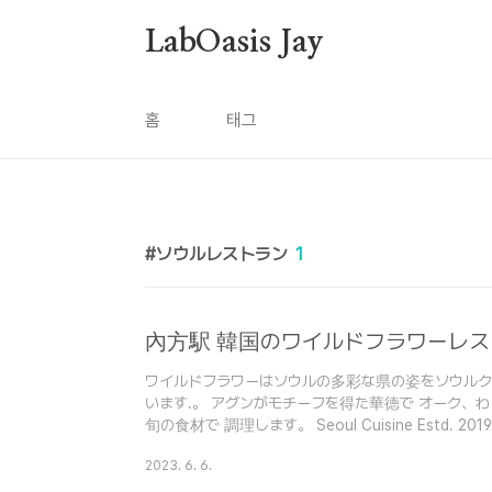
본문 바로가기
LabOasis Jay
홈
태그
ソウルレストラン
1
內方駅 韓国のワイルドフラワーレストラ
ワイルドフラワーはソウルの多彩な県の姿をソウルク
います.。 アグンがモチーフを得た華徳で オーク、
旬の食材で 調理します。 Seoul Cuisine Estd. 2019 Wil
colorful present of Seoul through the genre of Se
2023. 6. 6.
by the fireplace using oak and straw With the mo
cook ランチセット Lunch Set ワイルドフラ