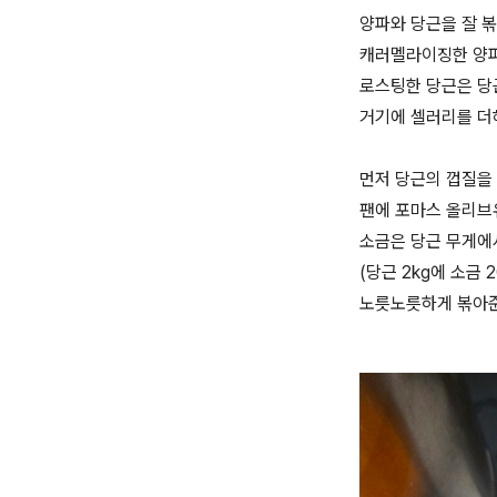
양파와 당근을 잘 
캐러멜라이징한 양파
로스팅한 당근은 
거기에 셀러리를 더
먼저 당근의 껍질을
팬에 포마스 올리브
소금은 당근 무게에
(당근 2kg에 소금 2
노릇노릇하게 볶아준